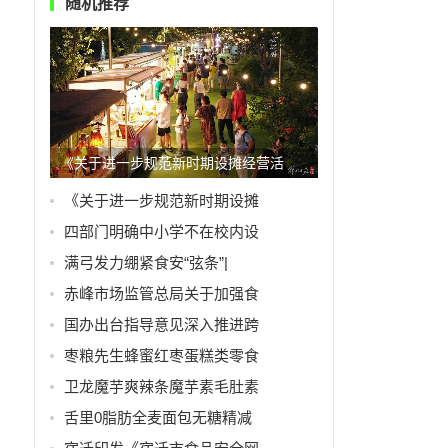
随机推荐
《关于进一步规范新时期设摊经营活
《关于进一步规范新时期设摊
四部门明确中小学不在校内设
满弓发力绷紧食安“弦条”|
赤峰市场监管总局关于加强食
国办出台指导意见深入推进跨
枣粮先生蜂蜜红枣蛋糕类零食
卫龙魔芋爽辣条魔芋素毛肚素
舌里0脂肪全麦面包无糖精减