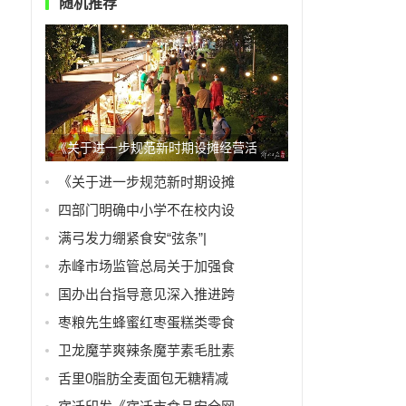
随机推荐
《关于进一步规范新时期设摊经营活
《关于进一步规范新时期设摊
四部门明确中小学不在校内设
满弓发力绷紧食安“弦条”|
赤峰市场监管总局关于加强食
国办出台指导意见深入推进跨
枣粮先生蜂蜜红枣蛋糕类零食
卫龙魔芋爽辣条魔芋素毛肚素
舌里0脂肪全麦面包无糖精减