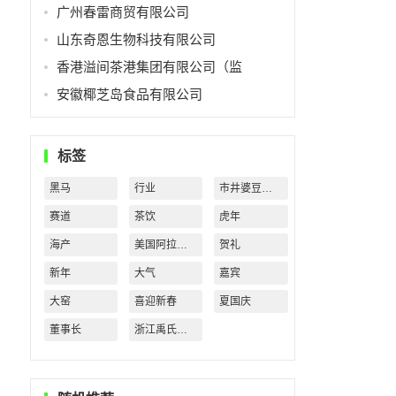
广州春雷商贸有限公司
山东奇恩生物科技有限公司
香港溢间茶港集团有限公司（监
安徽椰芝岛食品有限公司
标签
黑马
行业
市井婆豆沙牛乳
赛道
茶饮
虎年
海产
美国阿拉斯加
贺礼
新年
大气
嘉宾
大窑
喜迎新春
夏国庆
董事长
浙江禹氏水业有限公司