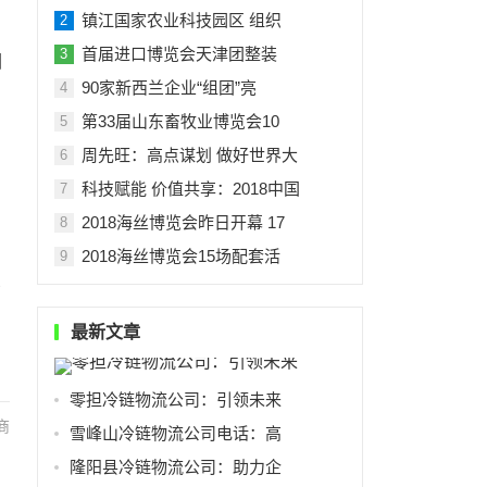
镇江国家农业科技园区 组织
2
首届进口博览会天津团整装
3
圈
90家新西兰企业“组团”亮
4
第33届山东畜牧业博览会10
5
周先旺：高点谋划 做好世界大
6
科技赋能 价值共享：2018中国
7
2018海丝博览会昨日开幕 17
8
2018海丝博览会15场配套活
9
点
最新文章
零担冷链物流公司：引领未来
商
雪峰山冷链物流公司电话：高
隆阳县冷链物流公司：助力企