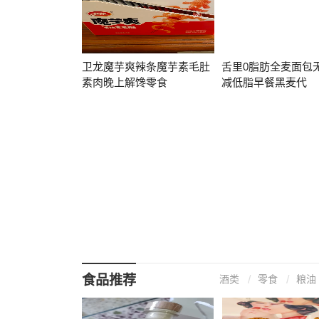
卫龙魔芋爽辣条魔芋素毛肚
舌里0脂肪全麦面包
素肉晚上解馋零食
减低脂早餐黑麦代
食品推荐
酒类
零食
粮油