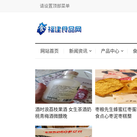
请设置顶部菜单
网站首页
新闻资讯
产品中心
酒时浪荔枝果酒 女生茶酒奶
枣粮先生蜂蜜红枣蛋
桃青梅酒微醺晚
食点心枣泥枣糕整
云洱雾山泉水：深岩涌泉，天然弱碱好水