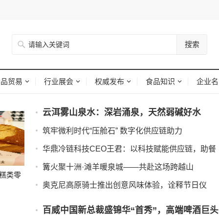
搜索
食品贸易
行业展会
权威发布
食品知识
企业名
云洱雾山泉水：深岩涌泉，天然弱碱好水
筑牢微利时代“压舱石” 数字化供应链助力
华鼎冷链科技CEO王君：以科技赋能供应链，助餐
篝火聚十洲·滩羊暖泉城——共赴这场跨越山
糕类零
奥克尼高原骑士推出创意风味体验，诠释节日仪
百威中国新总裁盛锦华“首秀”，高端啤酒巨头