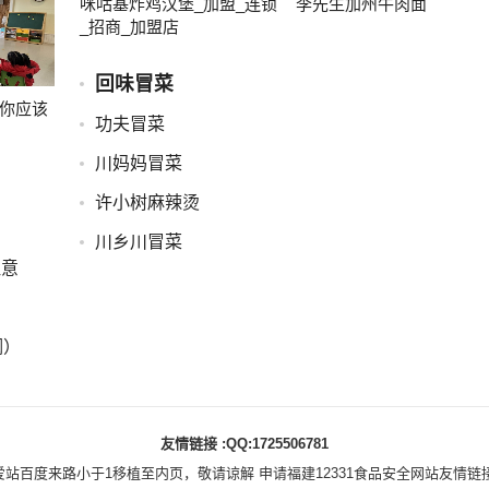
咪咕基炸鸡汉堡_加盟_连锁
李先生加州牛肉面
_招商_加盟店
回味冒菜
你应该
功夫冒菜
川妈妈冒菜
许小树麻辣烫
川乡川冒菜
注意
澜）
友情链接 :QQ:1725506781
百度来路小于1移植至内页，敬请谅解 申请福建12331食品安全网站友情链接联系Q